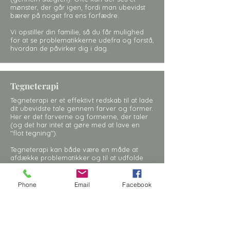
mønster, der går igen, fordi man ubevidst
bærer på noget fra ens forfædre.
Vi opstiller din
familie, så du får mulighed
for at se problematikkerne udefra og forstå,
hvordan de påvirker dig i dag.
Tegneterapi
Tegneterapi er et effektivt redskab til at lade
dit ubevidste tale gennem farver og former.
Her er det farverne og formerne, der taler
(og det har intet at gøre med at lave en
"flot tegning").
Tegneterapi kan både være en måde at
afdække problematikker og til at udfolde
dig i din dybeste essens, kerne og kraft.
Phone
Email
Facebook
Arbejde med drømme
Når vi drømmer, er det
vores ubevidste, der
taler til vores bevidste.
Derfor er det oplagt