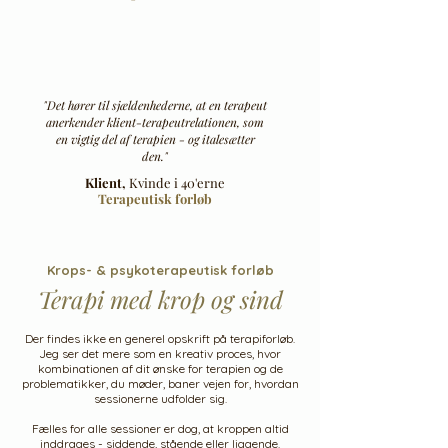
"Det hører til sjældenhederne, at en terapeut
anerkender klient-terapeutrelationen, som
en vigtig del af terapien - og italesætter
den."
Klient,
Kvinde i 40'erne
Terapeutisk forløb​
Krops- & psykoterapeutisk forløb
Terapi med krop og sind
Der findes ikke en generel opskrift på terapiforløb.
Jeg ser det mere som en kreativ proces, hvor
kombinationen af dit ønske for terapien og de
problematikker, du møder, baner vejen for, hvordan
sessionerne udfolder sig.
Fælles for alle sessioner er dog, at kroppen altid
inddrages - siddende, stående eller liggende.