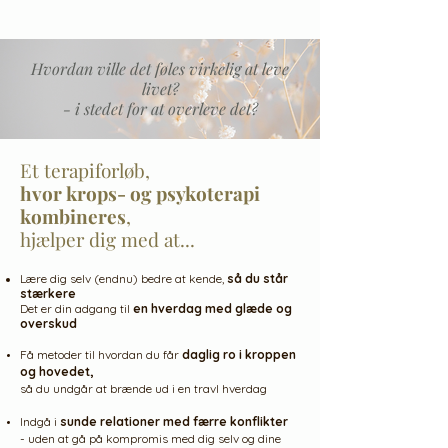
Hvordan ville det føles virkelig at leve
livet?
- i stedet for at overleve det?
Et terapiforløb,
hvor krops- og psykoterapi
kombineres
,
hjælper dig med at...
Lære dig selv (endnu) bedre at kende,
så du står
stærkere
Det er din adgang til
en hverdag med glæde og
overskud
Få metoder til hvordan du får
daglig ro i kroppen
og hovedet,
så du undgår at brænde ud i en travl hverdag
Indgå i
sunde relationer med færre konflikter
- uden at gå på kompromis med dig selv og dine