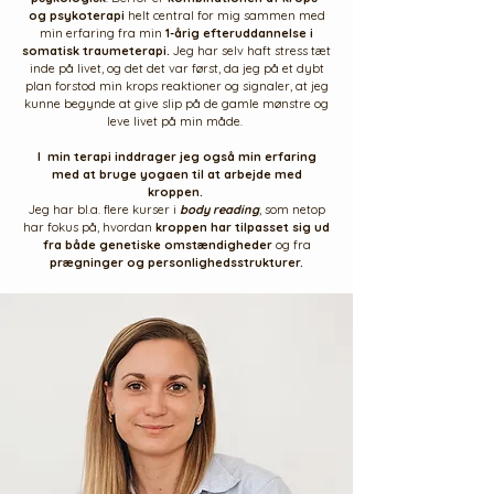
og psykoterapi
helt central for mig sammen med
min erfaring fra min
1-årig efteruddannelse i
somatisk traumeterap
i.
Jeg har selv haft stress tæt
inde på livet, og det det var først, da jeg på et dybt
plan forstod min krops reaktioner og signaler, at jeg
kunne begynde at give slip på de gamle mønstre og
leve livet på min måde.
I min terapi inddrager jeg også min erfaring
med at
bruge yogaen til at
arbejde med
kroppen.
Jeg har bl.a. flere kurser i
body reading
, som netop
har fokus på, hvordan
kroppen har tilpasset sig ud
fra både genetiske omstændigheder
og fra
prægninger og personlighedsstrukturer.