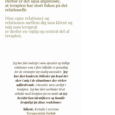
Derfor er det
også
afgørende,
at terapien har stort fokus
på det
relationelle
Dine egne relationer og
relationen mellem dig som klient og
mig som terapeut
er derfor en vigtig og central del af
terapien.
Jeg har fået indsigt i min opvækst og tidlige
relationer som i flere tilfælde er grundlag
for de strategier jeg stadig anvender.
Jeg
har fået konkrete billeder på hvad der
sker i mig i de situationer der virker
udfordrende
, i hovedet, men særligt i
kroppen. Jeg har fået værktøjer til at
arbejde med kroppen på en måde
så jeg
bevidst kan identificere og handle
kropsligt på disse reaktioner.
Klient,
Kvinde i 50'erne
Terapeutisk forløb​