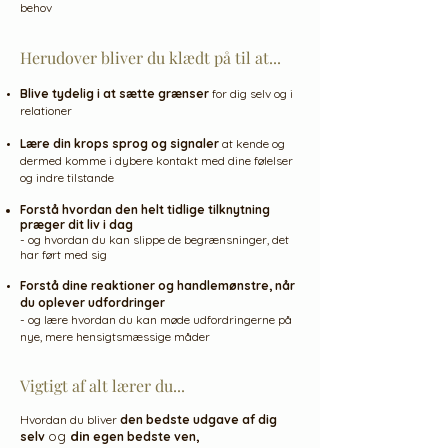
behov
Herudover bliver du klædt på til at...
Blive tydelig i at sætte grænser
for dig selv og i
relationer
Lære din krops sprog og signaler
at kende og
dermed komme i dybere kontakt med dine følelser
og indre tilstande
Forstå
hvordan den helt tidlige tilknytning
præger dit liv i dag
- og hvordan du kan slippe de begrænsninger, det
har ført med sig
Forstå dine reaktioner og handlemønstre, når
du oplever udfordringer
- og lære hvordan du kan møde udfordringerne på
nye, mere hensigtsmæssige måder
Vigtigt af alt lærer du...
Hvordan du bliver
den bedste udgave af dig
og
din
selv
egen bedste ven,