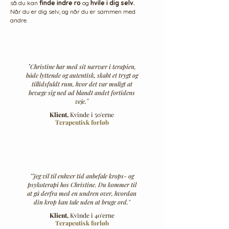
så du kan
finde
indre ro
og
hvile i dig selv.
Når du er dig selv, og når du er sammen med
andre.
"
Christine har med sit nærvær i terapien,
både lyttende og autentisk, skabt et trygt og
tillidsfuldt rum, hvor det var muligt at
bevæge sig ned ad blandt andet fortidens
"
veje.
Klient,
Kvinde i 50'erne
Terapeutisk forløb​
"Jeg vil til enhver tid anbefale krops- og
psykoterapi hos Christine. Du kommer til
at gå derfra med en undren over, hvordan
din krop kan tale uden at bruge ord."
Klient,
Kvinde i 40'erne
Terapeutisk forløb​