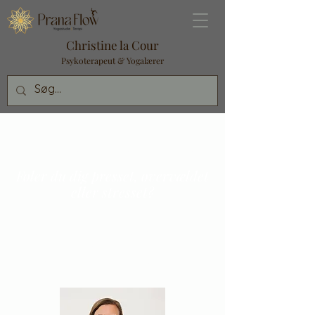
Christine la Cour
Psykoterapeut & Yogalærer
Krops- & psykoterapeutisk forløb
Føler du dig presset, overvældet
eller stresset?
Terapi kan hjælpe dig med at få
overskuddet tilbage og styrke din
følelse af indre ro,
så du kan (gen)finde glæden.