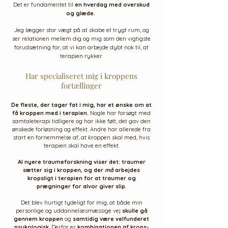
Det er fundamentet til
en hverdag med overskud
og glæde.
Jeg lægger stor vægt på at skabe et trygt rum, og
ser relationen mellem dig og mig som den vigtigste
forudsætning for, at vi kan arbejde dybt nok til, at
terapien rykker.
Har specialiseret mig i kroppens
fortællinger
De fleste, der tager fat i mig, har et ønske om at
få kroppen med i terapien.
Nogle har forsøgt med
samtaleterapi tidligere og har ikke følt, det gav den
ønskede forløsning og effekt. Andre har allerede fra
start en fornemmelse af, at kroppen skal med, hvis
terapien skal have en effekt.
Al nyere traumeforskning viser det: traumer
sætter sig i kroppen, og der
må
arbejdes
kropsligt i terapien for at traumer og
prægninger for alvor giver slip.
Det blev hurtigt tydeligt for mig, at både min
personlige og uddannelsesmæssige vej
skulle gå
gennem kroppen
og
samtidig være velfunderet
psykologisk
. Derfor er
kombinationen af krops-