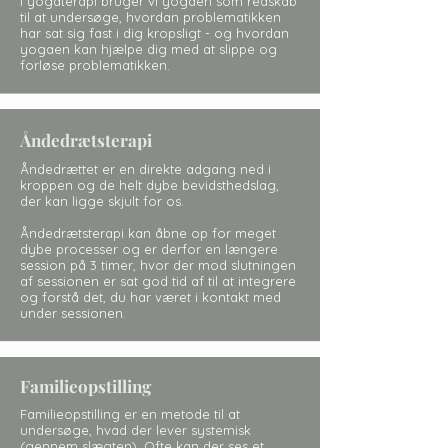
I yogaterapi bruger vi yogaen som redskab
til at undersøge, hvordan problematikken
har sat sig fast i dig kropsligt - og hvordan
yogaen kan hjælpe dig med at slippe og
forløse problematikken.
Åndedrætsterapi
Åndedrættet er en direkte adgang ned i
kroppen og de helt dybe bevidsthedslag,
der kan ligge skjult for os.
Åndedrætsterapi kan åbne op for meget
dybe processer og er derfor en længere
session på 3 timer, hvor der mod slutningen
af sessionen er sat god tid af til at integrere
og forstå det, du har været i kontakt med
under sessionen.
Familieopstilling
Familieopstilling er en metode til at
undersøge, hvad der lever systemisk
(gennem slægten). Ofte kan der ses et