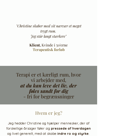
"Christine skaber med sit nærvær et meget
trygt rum.
Jeg står langt stærkere"
Klient,
Kvinde i 50'erne
Terapeutisk forløb​
Terapi er et kærligt rum, hvor
vi arbejder med,
at du kan leve det liv, der
føles sandt for dig
- fri for begrænsninger
Hvem er jeg?
Jeg hedder Christine og hjælper mennesker, der af
forskellige årsager føler sig
pressede af hverdagen
og livet generelt, med at skabe
indre ro og styrke
.