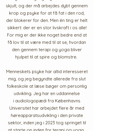
skjult, og der må arbejdes dybt gennem
krop og psyke for at få fat i den rod,
der blokerer for den. Men én ting er helt
sikkert: der er en stor livskraft i os alle!
For mig er der ikke noget bedre end at
få lov til at være med til at se, hvordan
den gennem terapi og yoga bliver
hjulpet til at spire og blomstre.
Menneskets psyke har altid interesseret
mig, og jeg begyndte allerede fra slut
folkeskole at læse bøger om personlig
udvikling. Jeg
har en uddannelse
i
audiologopædi
fra Københavns
Universitet har arbejdet flere år med
høreapparatsudvikling i den private
sektor, inden jeg i 2023 tog springet til
at starte op inden for terapi og yoga.