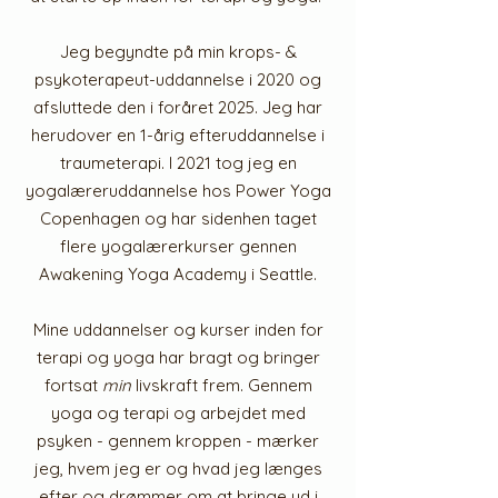
Jeg begyndte på min krops- &
psykoterapeut-uddannelse i 2020 og
afsluttede den i foråret 2025. Jeg har
herudover en 1-årig efteruddannelse i
traumeterapi.
I 2021 tog jeg en
yogalæreruddannelse hos Power Yoga
Copenhagen og har sidenhen taget
flere yogalærerkurser gennen
Awakening Yoga Academy i Seattle.
Mine uddannelser og kurser inden for
terapi og yoga har bragt og bringer
fortsat
min
livskraft frem.
Gennem
yoga og terapi og arbejdet med
psyken - gennem kroppen - mærker
jeg, hvem jeg er og hvad jeg længes
efter og drømmer om at bringe ud i